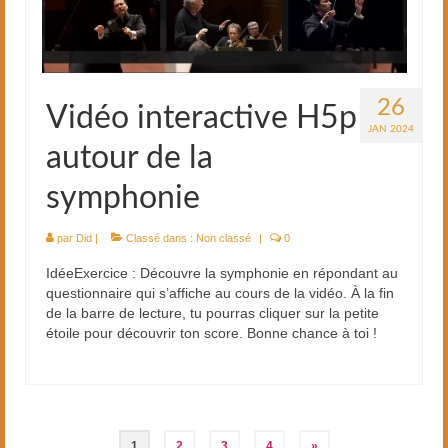
26
Vidéo interactive H5p
JAN 2024
autour de la
symphonie
par
Did
|
Classé dans :
Non classé
|
0
IdéeExercice : Découvre la symphonie en répondant au
questionnaire qui s’affiche au cours de la vidéo. À la fin
de la barre de lecture, tu pourras cliquer sur la petite
étoile pour découvrir ton score. Bonne chance à toi !
Pagination
1
2
3
4
»