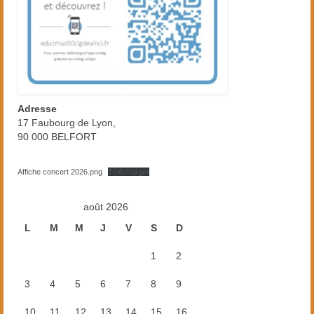
Adresse
17 Faubourg de Lyon,
90 000 BELFORT
Affiche concert 2026.png
Télécharger
août 2026
L
M
M
J
V
S
D
1
2
3
4
5
6
7
8
9
10
11
12
13
14
15
16