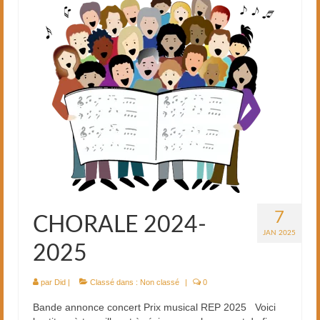
7
CHORALE 2024-
JAN 2025
2025
par
Did
|
Classé dans :
Non classé
|
0
Bande annonce concert Prix musical REP 2025 Voici