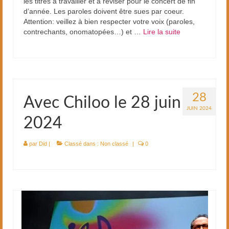
les titres à travailler et à réviser pour le concert de fin
d’année. Les paroles doivent être sues par coeur.
Attention: veillez à bien respecter votre voix (paroles,
contrechants, onomatopées…) et …
Lire la suite­­
28
Avec Chiloo le 28 juin
JUIN 2024
2024
par
Did
|
Classé dans :
Non classé
|
0