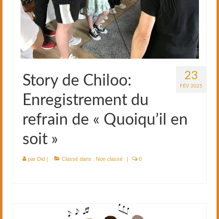
23
Story de Chiloo:
FÉV 2025
Enregistrement du
refrain de « Quoiqu’il en
soit »
par
Did
|
Classé dans :
Non classé
|
0