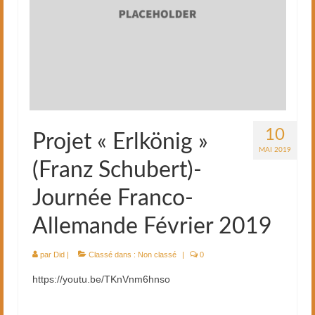
10
Projet « Erlkönig »
MAI 2019
(Franz Schubert)-
Journée Franco-
Allemande Février 2019
par
Did
|
Classé dans :
Non classé
|
0
https://youtu.be/TKnVnm6hnso